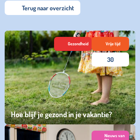
Terug naar overzicht
Gezondheid
Vrije tijd
30
Hoe blijf je gezond in je vakantie?
maandag 20 juli 2026
Nieuws van
nu