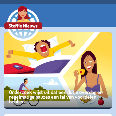
Onderzoek wijst uit dat een dutje overdag en
regelmatige pauzes een tal van voordelen
hebben.