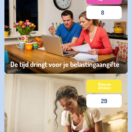
8
De tijd dringt voor je belastingaangifte
dinsdag 28 april 2026
Eten en
drinken
29