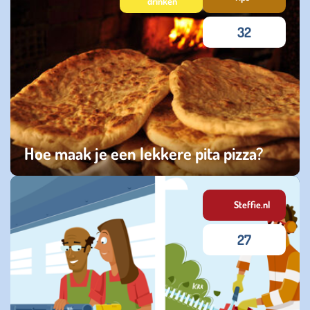
drinken
32
Hoe maak je een lekkere pita pizza?
dinsdag 26 augustus 2025
Steffie.nl
27