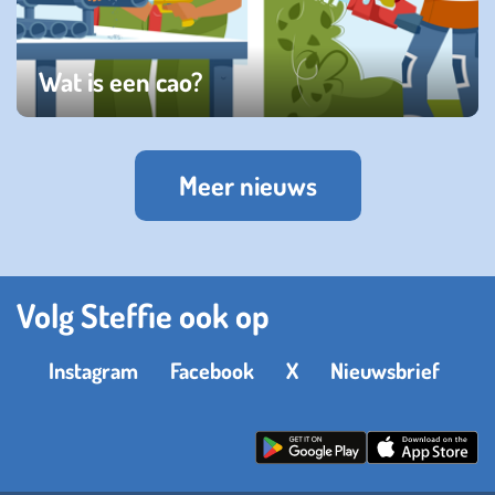
Wat is een cao?
zondag 18 mei 2025
Meer nieuws
Volg Steffie ook op
Instagram
Facebook
X
Nieuwsbrief