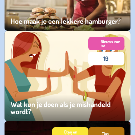
Hoe maak je een lekkere hamburger?
donderdag 29 januari 2026
Nieuws van
nu
19
Wat kun je doen als je mishandeld
wordt?
zondag 04 januari 2026
Eten en
Tips