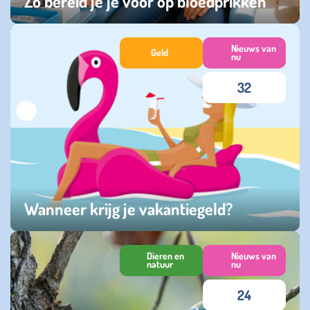
Zo bereid je je voor op bloedprikken
dinsdag 21 juli 2026
Nieuws van
Geld
nu
32
Wanneer krijg je vakantiegeld?
maandag 18 mei 2026
Dieren en
Nieuws van
natuur
nu
24