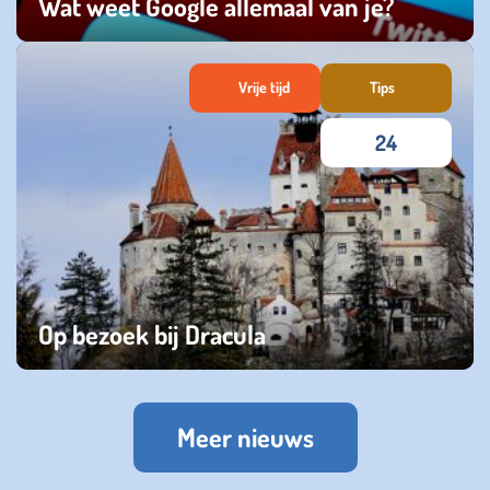
Wat weet Google allemaal van je?
zaterdag 15 juni 2024
Vrije tijd
Tips
24
Op bezoek bij Dracula
maandag 01 januari 2024
Meer nieuws