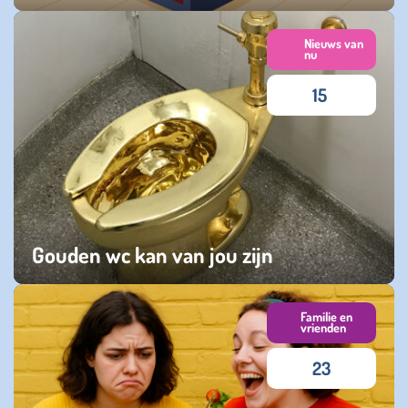
dinsdag 16 december 2025
Nieuws van
nu
15
Gouden wc kan van jou zijn
zondag 02 november 2025
Familie en
vrienden
23