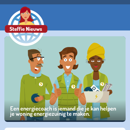
Een energiecoach is iemand die je kan helpen
je woning energiezuinig te maken.