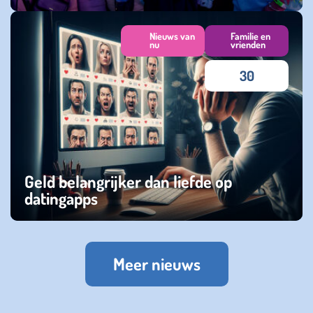
zondag 27 juli 2025
Nieuws van
Familie en
nu
vrienden
30
Geld belangrijker dan liefde op
datingapps
woensdag 02 april 2025
Meer nieuws