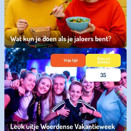
Wat kun je doen als je jaloers bent?
woensdag 24 september 2025
Eten en
Vrije tijd
drinken
35
Leuk uitje Woerdense Vakantieweek