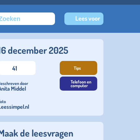
Lees voor
16 december 2025
41
Tips
Telefoon en
Geschreven door
computer
Anita Middel
Foto
Leessimpel.nl
Maak de leesvragen