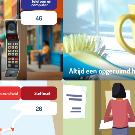
Telefoon en
computer
46
Altijd een opgeruimd 
zondag 29 maart 2026
ezondheid
Steffie.nl
26