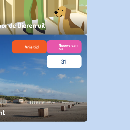
voor de Dieren uit
Nieuws van
Vrije tijd
nu
31
ht