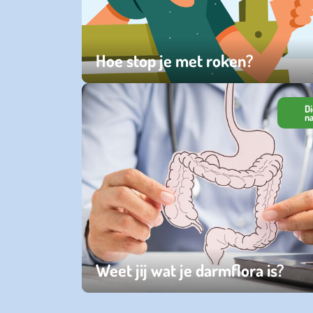
Hoe stop je met roken?
vrijdag 02 januari 2026
Di
n
Weet jij wat je darmflora is?
donderdag 27 februari 2025