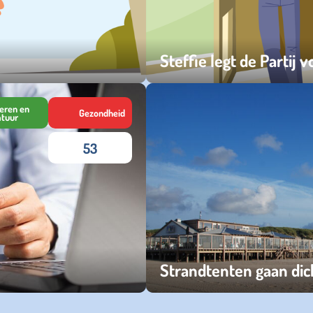
Steffie legt de Partij 
woensdag 01 oktober 2025
eren en
Gezondheid
atuur
53
Strandtenten gaan dic
zondag 06 oktober 2024