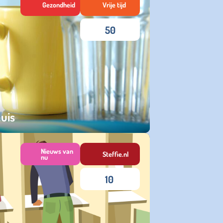
Gezondheid
Vrije tijd
50
huis
Nieuws van
Steffie.nl
nu
10