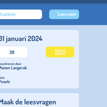
Lees voor
31 januari 2024
Eten en
39
drinken
Geschreven door
Manon Langerak
Foto
Pexels
Maak de leesvragen