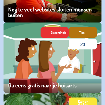
Nog te veel websites sluiten mensen
buiten
woensdag 17 juni 2026
Gezondheid
Tips
23
Ga eens gratis naar je huisarts
maandag 20 april 2026
Eten en
drinken