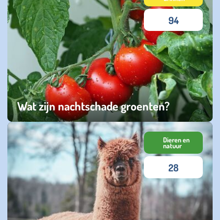
94
Wat zijn nachtschade groenten?
zondag 19 oktober 2025
Dieren en
natuur
28