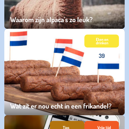
Waarom zijn alpaca's zo leuk?
woensdag 26 maart 2025
Eten en
drinken
39
Wat zit er nou echt in een frikandel?
woensdag 05 februari 2025
Tips
Vrije tijd