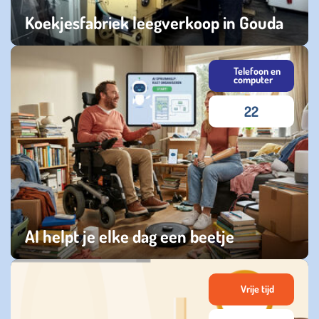
Koekjesfabriek leegverkoop in Gouda
donderdag 07 mei 2026
Telefoon en
computer
22
AI helpt je elke dag een beetje
donderdag 16 april 2026
Vrije tijd