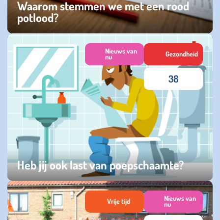
Waarom stemmen we met een rood
potlood?
maandag 16 maart 2026
Nieuws van
Gezondheid
nu
38
Heb jij ook last van poepschaamte?
maandag 06 oktober 2025
Nieuws van
Vrije tijd
nu