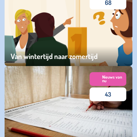
68
Van wintertijd naar zomertijd
zaterdag 28 maart 2026
Nieuws van
nu
43