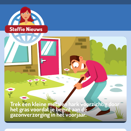
Trek een kleine metalen hark voorzichtig door
het gras voordat je begint aan de
gazonverzorging in het voorjaar.