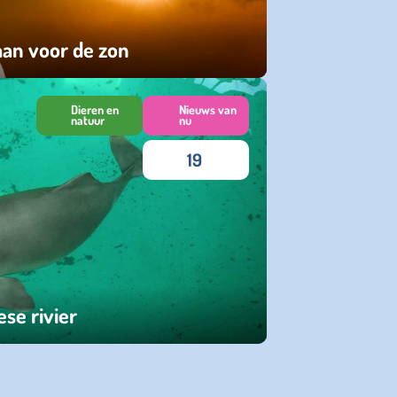
aan voor de zon
Dieren en
Nieuws van
natuur
nu
19
ese rivier