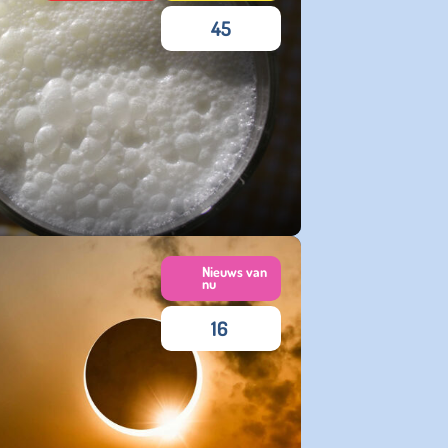
45
Nieuws van
nu
16