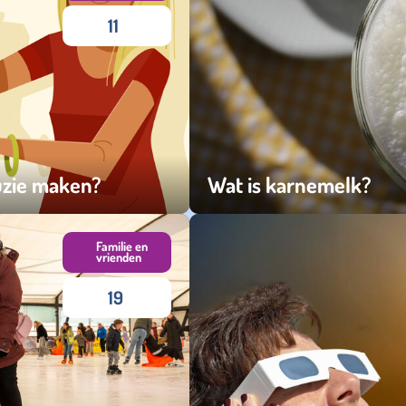
11
ruzie maken?
Wat is karnemelk?
woensdag 11 maart 2026
Familie en
vrienden
19