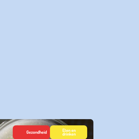
Eten en
Gezondheid
drinken