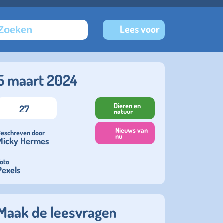
Lees voor
5 maart 2024
Dieren en
27
natuur
Nieuws van
Geschreven door
nu
Micky Hermes
Foto
Pexels
Maak de leesvragen