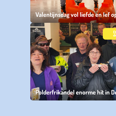
Valentijnsdag vol liefde en lef op
woensdag 18 februari 2026
E
d
Polderfrikandel enorme hit in 
vrijdag 05 april 2024