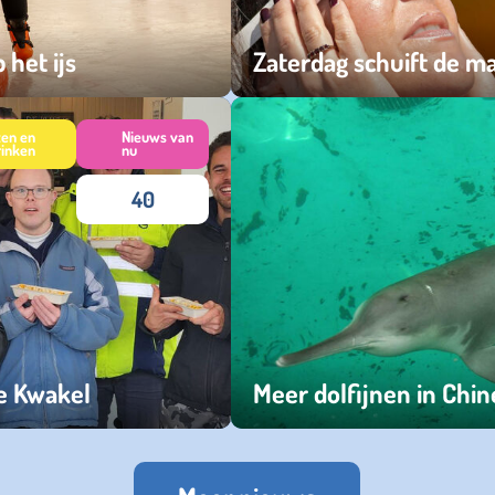
 het ijs
Zaterdag schuift de m
vrijdag 28 maart 2025
ten en
Nieuws van
rinken
nu
40
De Kwakel
Meer dolfijnen in Chin
vrijdag 27 oktober 2023