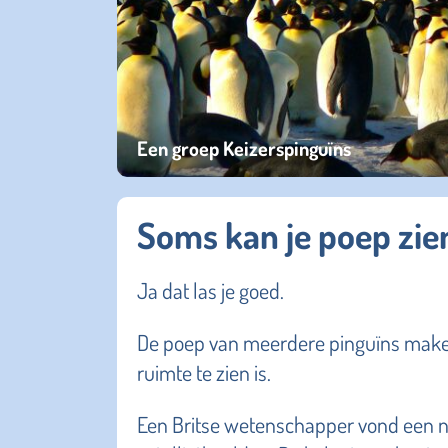
Een groep Keizerspinguïns
Soms kan je poep zie
Ja dat las je goed.
De poep van meerdere pinguïns maken z
ruimte te zien is.
Een Britse wetenschapper vond een n