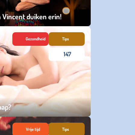
 Vincent duiken erin!
Gezondheid
Tips
147
laap?
Vrije tijd
Tips