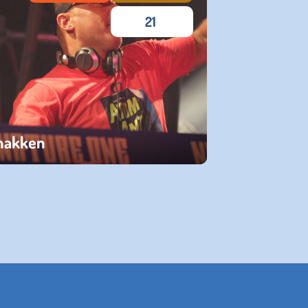
21
 hakken