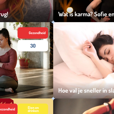
rug!
Wat is karma? Sofie en
dinsdag 15 juli 2025
Gezondheid
30
Hoe val je sneller in s
zondag 09 maart 2025
Eten en
ezondheid
drinken