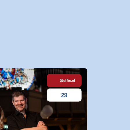
Steffie.nl
29