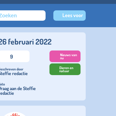
Lees voor
26 februari 2022
Nieuws van
9
nu
Dieren en
Geschreven door
natuur
Steffie redactie
Foto
Vraag aan de Steffie
redactie