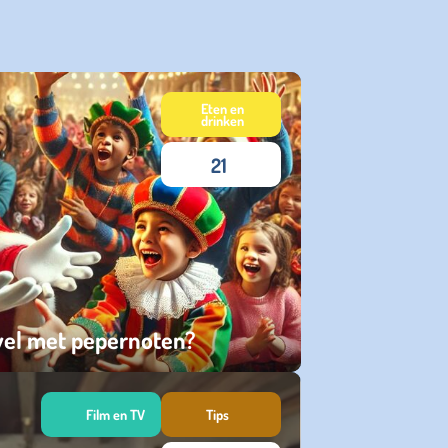
Eten en
drinken
21
 wel met pepernoten?
Film en TV
Tips