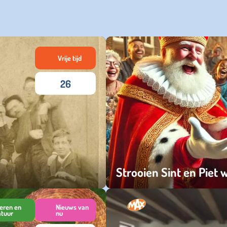
Vrije tijd
26
Strooien Sint en Piet
maandag 24 november 2025
eren en
Nieuws van
atuur
nu