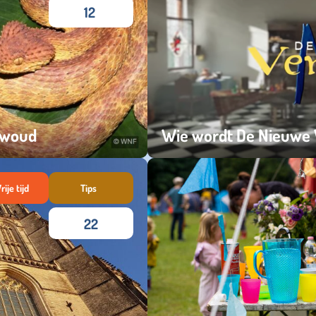
12
nwoud
Wie wordt De Nieuwe
donderdag 09 februari 2023
rije tijd
Tips
22