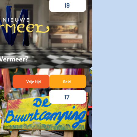
19
 Vermeer?
Vrije tijd
Geld
17