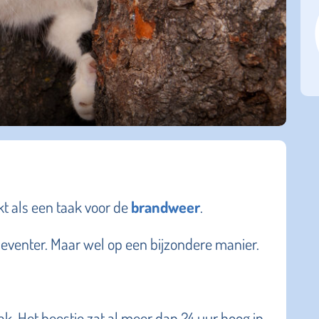
kt als een taak voor de
brandweer
.
Deventer. Maar wel op een bijzondere manier.
k. Het beestje zat al meer dan 24 uur hoog in