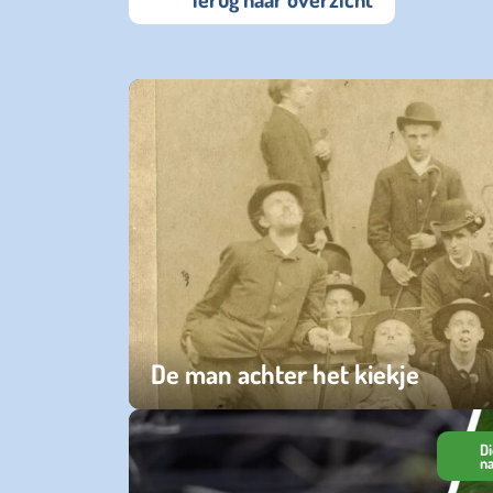
De man achter het kiekje
woensdag 01 april 2026
Di
n