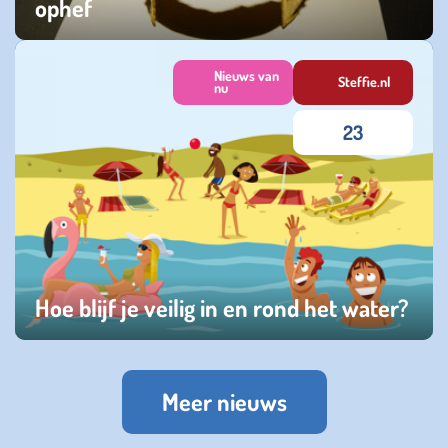
ophef
woensdag 12 februari 2025
Nieuws van
Steffie.nl
nu
23
Hoe blijf je veilig in en rond het water?
zondag 01 september 2024
Meer nieuws