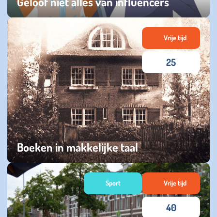
Geloof niet alles van influencers
maandag 01 juni 2026
Vrije tijd
25
Boeken in makkelijke taal
maandag 20 april 2026
Sport
Vrije tijd
40