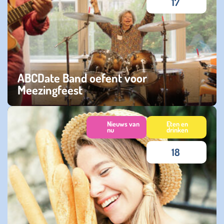
17
ABCDate Band oefent voor
Meezingfeest
dinsdag 15 oktober 2024
Nieuws van
Eten en
nu
drinken
18