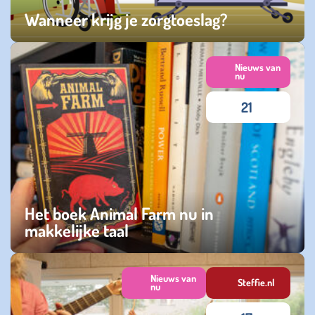
Wanneer krijg je zorgtoeslag?
maandag 07 april 2025
Nieuws van
nu
21
Het boek Animal Farm nu in
makkelijke taal
donderdag 06 maart 2025
Nieuws van
Steffie.nl
nu