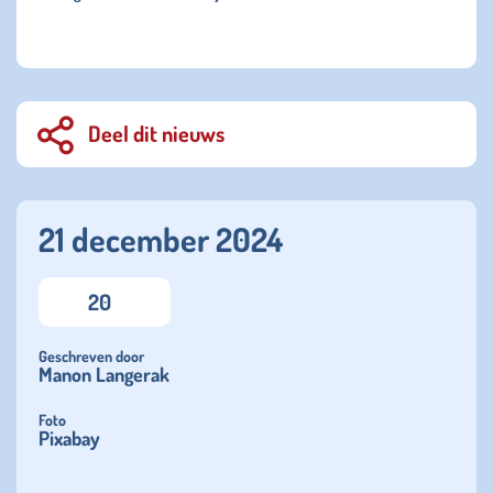
Deel dit nieuws
21 december 2024
20
Geschreven door
Manon Langerak
Foto
Pixabay