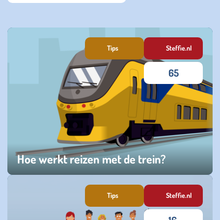
Tips
Steffie.nl
65
Hoe werkt reizen met de trein?
maandag 17 november 2025
Tips
Steffie.nl