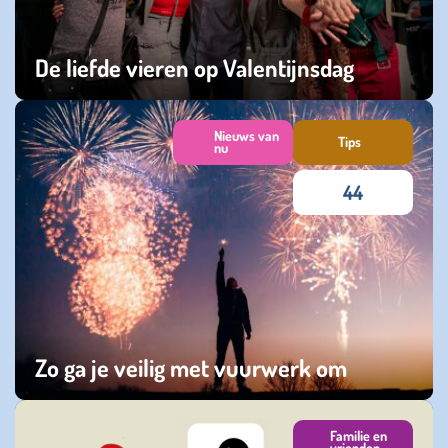
De liefde vieren op Valentijnsdag
woensdag 11 februari 2026
Nieuws van
Tips
nu
44
Zo ga je veilig met vuurwerk om
maandag 29 december 2025
Familie en
vrienden