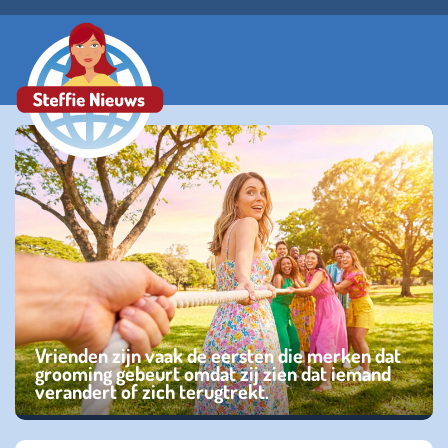
Vrienden zijn vaak de eersten die merken dat
grooming gebeurt omdat zij zien dat iemand
verandert of zich terugtrekt.