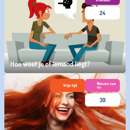
24
Hoe weet je of iemand liegt?
maandag 15 december 2025
Nieuws van
Vrije tijd
nu
39