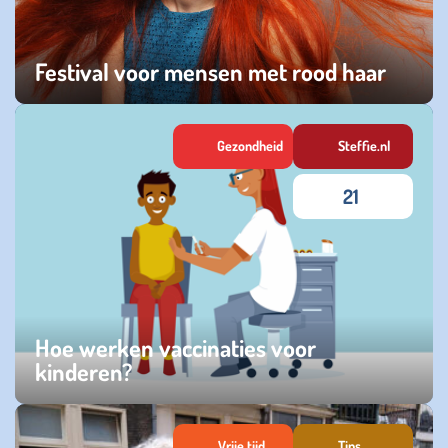
Festival voor mensen met rood haar
maandag 04 augustus 2025
Gezondheid
Steffie.nl
21
Hoe werken vaccinaties voor
kinderen?
vrijdag 28 maart 2025
Vrije tijd
Tips