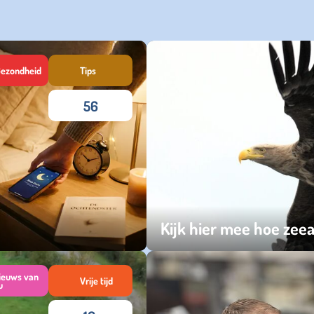
ezondheid
Tips
56
Kijk hier mee hoe ze
zondag 08 maart 2026
ieuws van
Vrije tijd
u