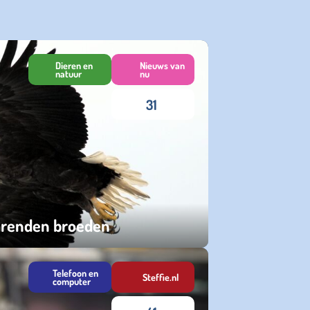
Dieren en
Nieuws van
natuur
nu
31
earenden broeden
Telefoon en
Steffie.nl
computer