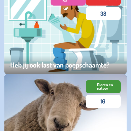
nu
38
Heb jij ook last van poepschaamte?
maandag 06 oktober 2025
Dieren en
natuur
16