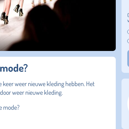
e mode?
ere keer weer nieuwe kleding hebben. Het
 door weer nieuwe kleding.
 de mode?