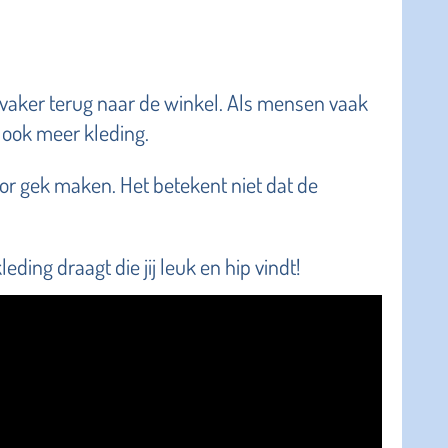
aker terug naar de winkel. Als mensen vaak
ook meer kleding.
door gek maken. Het betekent niet dat de
kleding draagt die jij leuk en hip vindt!