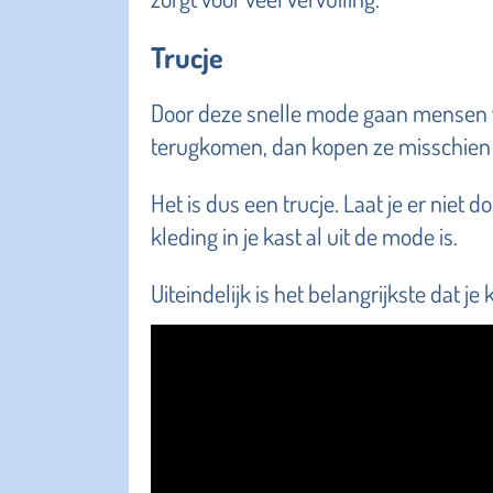
Trucje
Door deze snelle mode gaan mensen v
terugkomen, dan kopen ze misschien 
Het is dus een trucje. Laat je er niet 
kleding in je kast al uit de mode is.
Uiteindelijk is het belangrijkste dat je 