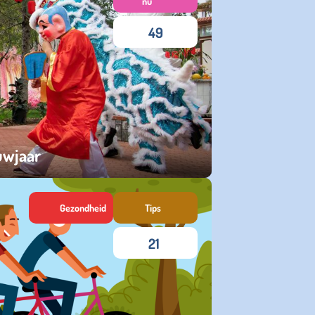
nu
49
uwjaar
Gezondheid
Tips
21