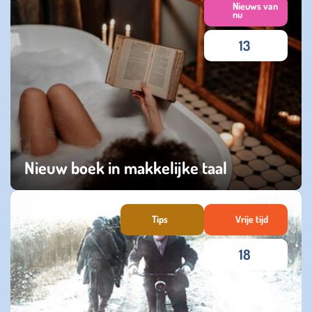
Nieuws van
nu
13
Nieuw boek in makkelijke taal
vrijdag 04 juli 2025
Tips
Vrije tijd
18