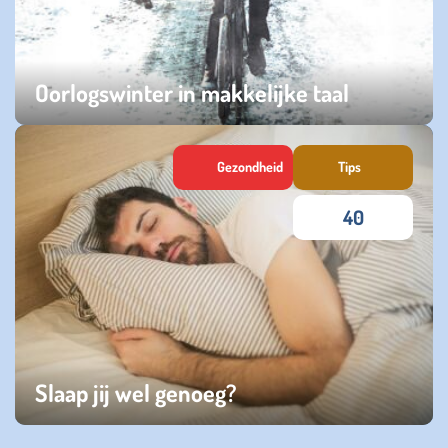
Oorlogswinter in makkelijke taal
vrijdag 22 november 2024
Gezondheid
Tips
40
Slaap jij wel genoeg?
dinsdag 16 april 2024