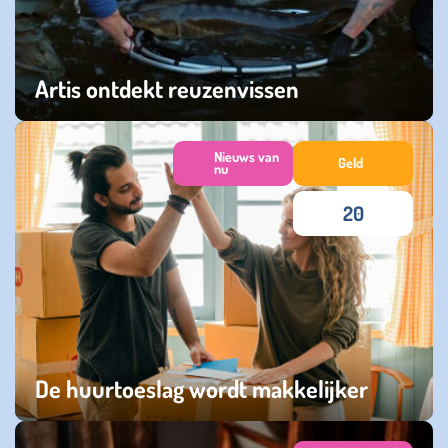
Artis ontdekt reuzenvissen
vrijdag 05 december 2025
Nieuws van
Geld
nu
20
De huurtoeslag wordt makkelijker
donderdag 04 december 2025