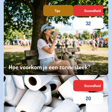
donderdag 23 juli 2026
Tips
Gezondheid
32
Hoe voorkom je een zonnesteek?
zondag 12 juli 2026
Gezondheid
20