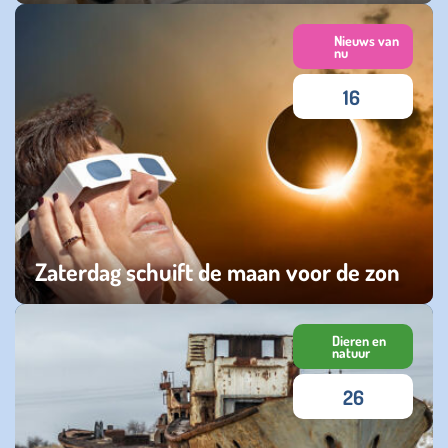
woensdag 09 juli 2025
Nieuws van
nu
16
Zaterdag schuift de maan voor de zon
vrijdag 28 maart 2025
Dieren en
natuur
26