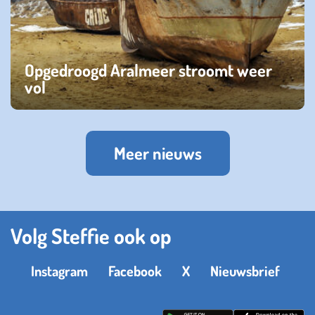
Opgedroogd Aralmeer stroomt weer
vol
dinsdag 21 januari 2025
Meer nieuws
Volg Steffie ook op
Instagram
Facebook
X
Nieuwsbrief