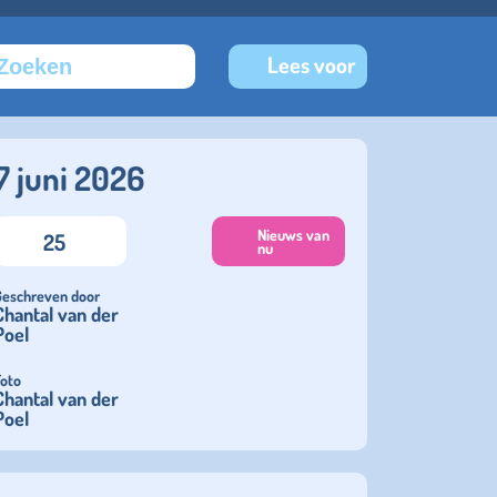
Lees voor
7 juni 2026
Nieuws van
25
nu
Geschreven door
Chantal van der
Poel
Foto
Chantal van der
Poel