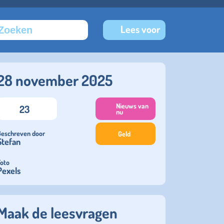
Lees voor
28 november 2025
Nieuws van
23
nu
Geschreven door
Geld
Stefan
Foto
Pexels
Maak de leesvragen