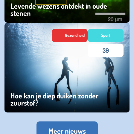
Levende wezens ontdekt in oude
stenen
woensdag 15 januari 2025
Gezondheid
Sport
39
Hoe kan je diep duiken zonder
zuurstof?
vrijdag 06 september 2024
Meer nieuws