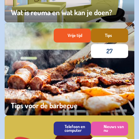
Wat is reuma en wat kan je doen?
vrijdag 27 maart 2026
Vrije tijd
Tips
27
Tips voor de barbecue
vrijdag 08 augustus 2025
Telefoon en
Nieuws van
computer
nu