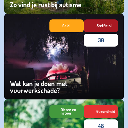
Zo vind je rust bij autisme
donderdag 23 juli 2026
Geld
Steffie.nl
30
Wat kan je doen met
vuurwerkschade?
woensdag 31 december 2025
Dieren en
Gezondheid
natuur
48