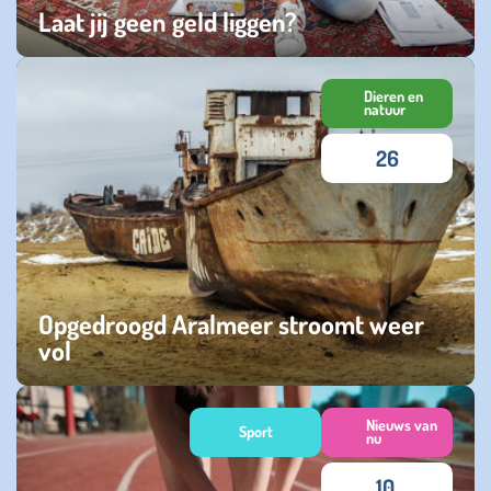
Laat jij geen geld liggen?
maandag 10 maart 2025
Dieren en
natuur
26
Opgedroogd Aralmeer stroomt weer
vol
dinsdag 21 januari 2025
Nieuws van
Sport
nu
10