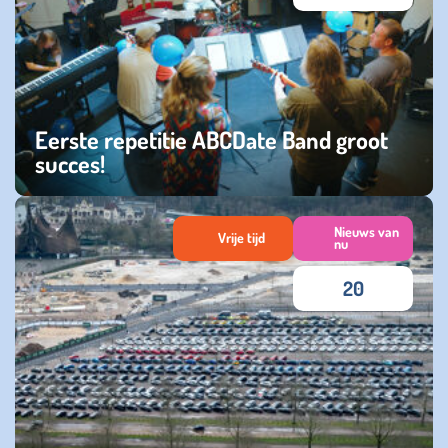
Eerste repetitie ABCDate Band groot
succes!
dinsdag 23 september 2025
Nieuws van
Vrije tijd
nu
20