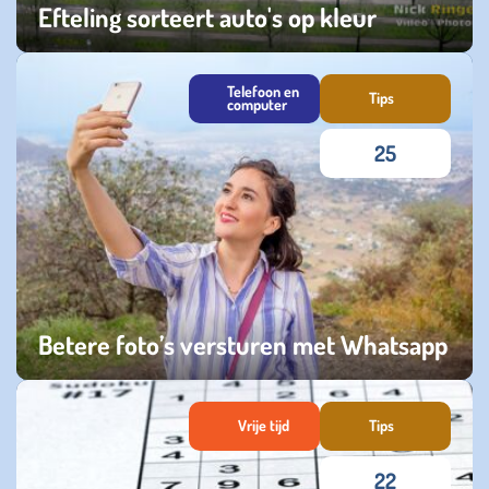
Efteling sorteert auto's op kleur
vrijdag 15 maart 2024
Telefoon en
Tips
computer
25
Betere foto’s versturen met Whatsapp
maandag 25 december 2023
Vrije tijd
Tips
22