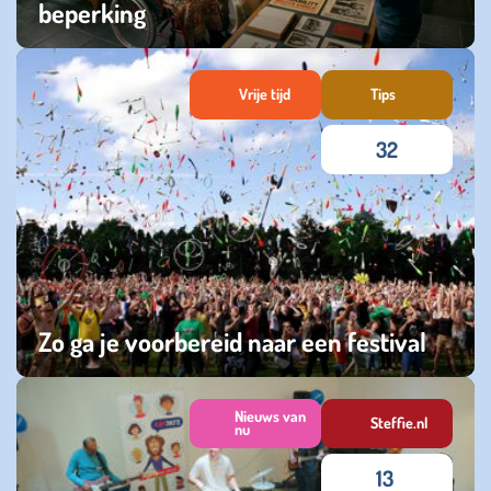
beperking
zondag 28 juni 2026
Vrije tijd
Tips
32
Zo ga je voorbereid naar een festival
donderdag 04 juni 2026
Nieuws van
Steffie.nl
nu
13