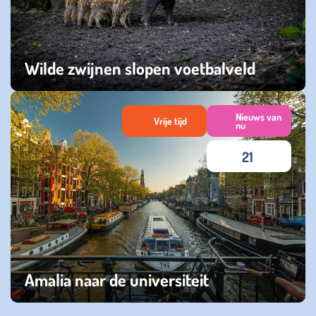
Wilde zwijnen slopen voetbalveld
maandag 02 januari 2023
Nieuws van
Vrije tijd
nu
21
Amalia naar de universiteit
zaterdag 10 september 2022