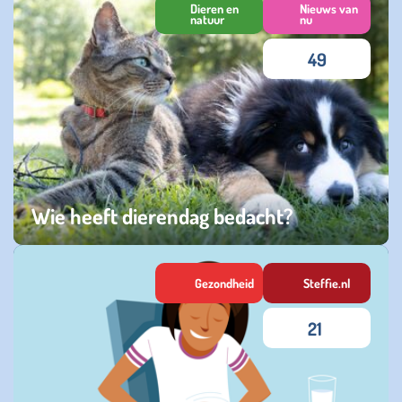
Dieren en
Nieuws van
natuur
nu
49
Wie heeft dierendag bedacht?
zaterdag 04 oktober 2025
Gezondheid
Steffie.nl
21