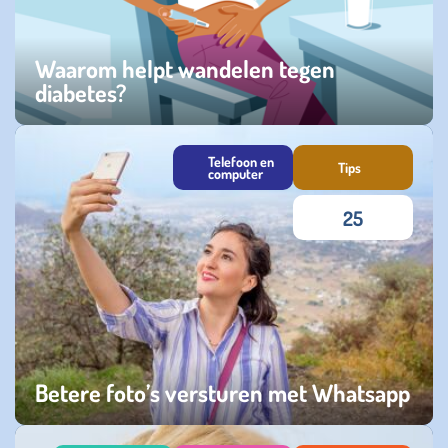
Waarom helpt wandelen tegen
diabetes?
maandag 27 januari 2025
Telefoon en
Tips
computer
25
Betere foto’s versturen met Whatsapp
maandag 25 december 2023