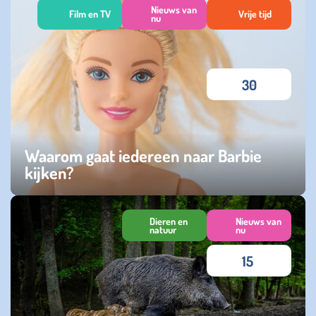
Nieuws van
Film en TV
Vrije tijd
nu
30
Waarom gaat iedereen naar Barbie
kijken?
woensdag 09 augustus 2023
Dieren en
Nieuws van
natuur
nu
15