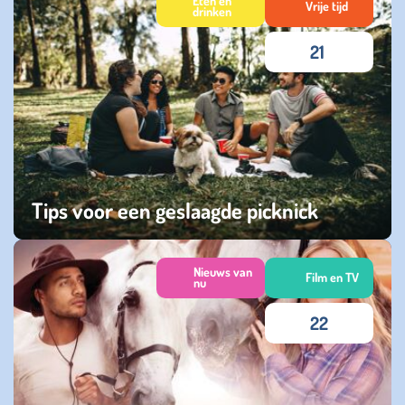
Eten en
Vrije tijd
drinken
21
Tips voor een geslaagde picknick
dinsdag 03 juni 2025
Nieuws van
Film en TV
nu
22