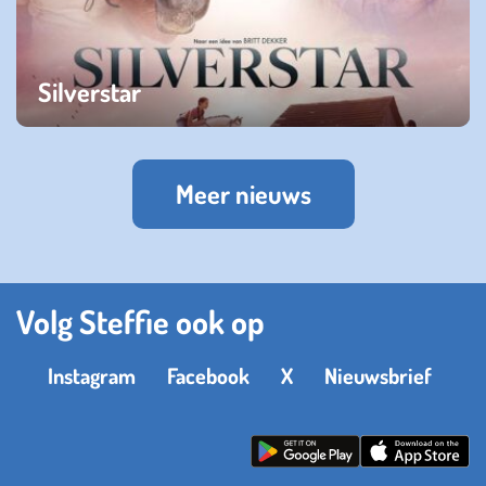
Silverstar
woensdag 27 juli 2022
Meer nieuws
Volg Steffie ook op
Instagram
Facebook
X
Nieuwsbrief