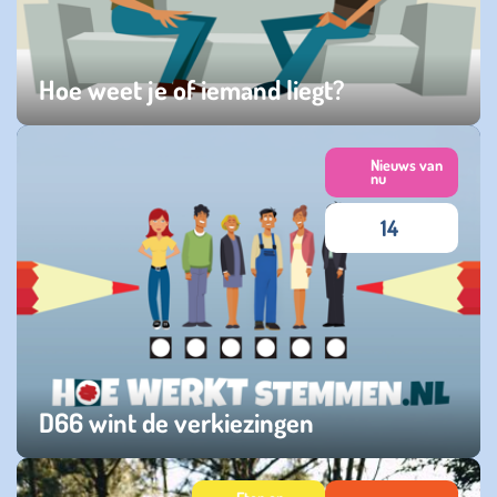
Hoe weet je of iemand liegt?
maandag 15 december 2025
Nieuws van
nu
14
D66 wint de verkiezingen
donderdag 30 oktober 2025