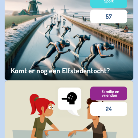
Sport
57
Komt er nog een Elfstedentocht?
zaterdag 10 januari 2026
Familie en
vrienden
24