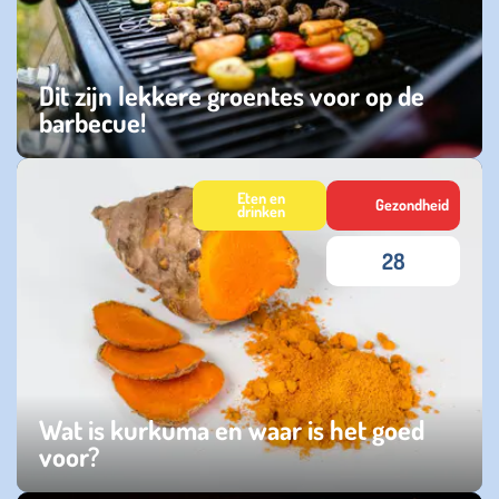
Dit zijn lekkere groentes voor op de
barbecue!
vrijdag 28 juni 2024
Eten en
Gezondheid
drinken
28
Wat is kurkuma en waar is het goed
voor?