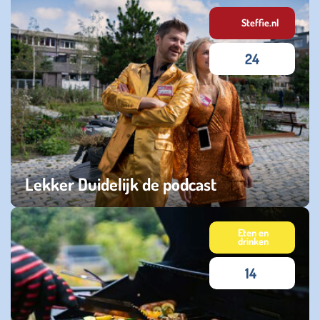
zondag 25 januari 2026
Steffie.nl
24
Lekker Duidelijk de podcast
zaterdag 03 januari 2026
Eten en
drinken
14