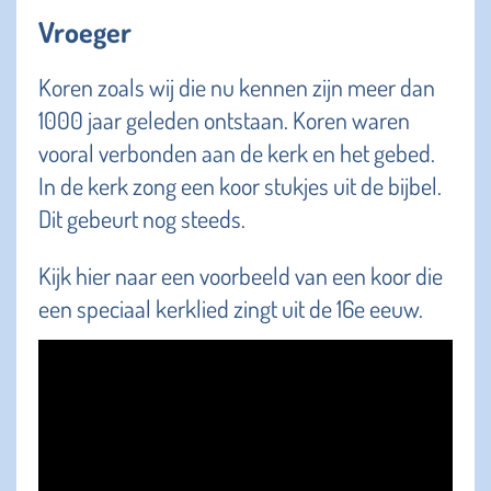
Vroeger
Koren zoals wij die nu kennen zijn meer dan
1000 jaar geleden ontstaan. Koren waren
vooral verbonden aan de kerk en het gebed.
In de kerk zong een koor stukjes uit de bijbel.
Dit gebeurt nog steeds.
Kijk hier naar een voorbeeld van een koor die
een speciaal kerklied zingt uit de 16e eeuw.