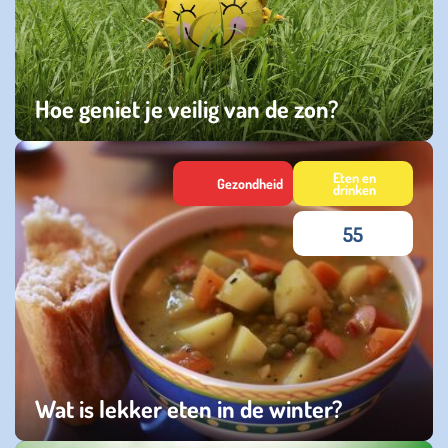
Hoe geniet je veilig van de zon?
maandag 27 juli 2026
Eten en
Gezondheid
drinken
55
Wat is lekker eten in de winter?