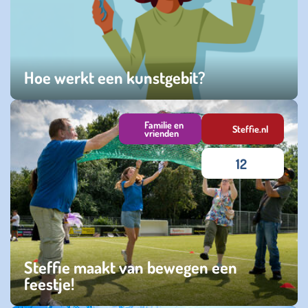
Hoe werkt een kunstgebit?
woensdag 22 januari 2025
Familie en
Steffie.nl
vrienden
12
Steffie maakt van bewegen een
feestje!