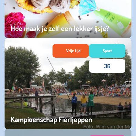
Hoe maak je zelf een lekker ijsje?
woensdag 24 juni 2026
Vrije tijd
Sport
36
Kampioenschap Fierljeppen
maandag 25 augustus 2025