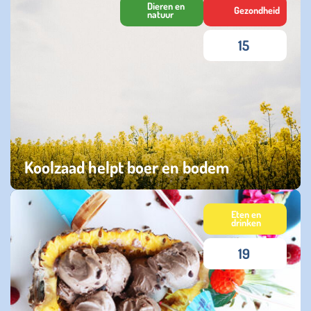
Dieren en
Gezondheid
natuur
15
Koolzaad helpt boer en bodem
woensdag 22 juli 2026
Eten en
drinken
19