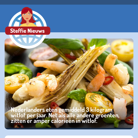
Nederlanders eten gemiddeld 3 kilogram
witlof per jaar. Net als alle andere groenten,
zitten er amper calorieën in witlof.