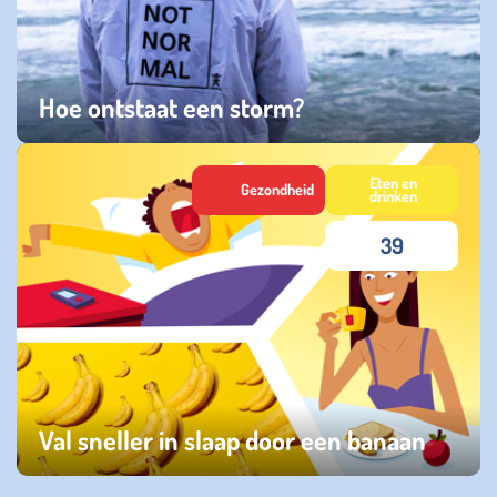
Hoe ontstaat een storm?
woensdag 06 november 2024
Eten en
Gezondheid
drinken
39
Val sneller in slaap door een banaan
dinsdag 30 april 2024