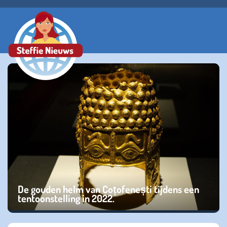
De gouden helm van Coțofenești tijdens een
tentoonstelling in 2022.