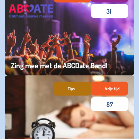
31
Zing mee met de ABCDate Band!
maandag 18 november 2024
Tips
Vrije tijd
87