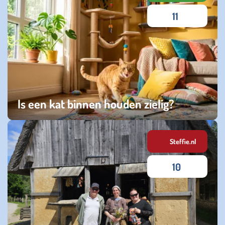
11
Is een kat binnen houden zielig?
zondag 26 juli 2026
Steffie.nl
10