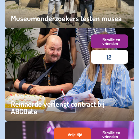
Museumonderzoekers testen musea
zondag 19 juli 2026
Familie en
vrienden
12
Reinaerde verlengt contract bij
ABCDate
vrijdag 10 juli 2026
Familie en
Vrije tijd
vrienden