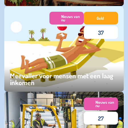
donderdag 09 oktober 2025
Nieuws van
Geld
nu
37
Meevaller voor mensen met een laag
inkomen
maandag 28 april 2025
Nieuws van
nu
27