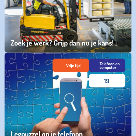
Zoek je werk? Grijp dan nu je kans!
zondag 06 april 2025
Telefoon en
Vrije tijd
computer
19
Legpuzzel op je telefoon