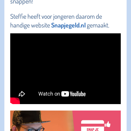
snappen!
Steffie heeft voor jongeren daarom de
handige website
Snapjegeld.nl
gemaakt.