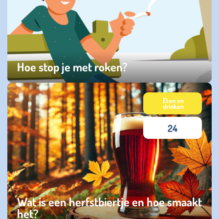
Hoe stop je met roken?
vrijdag 02 januari 2026
Eten en
drinken
24
Wat is een herfstbiertje en hoe smaakt
het?