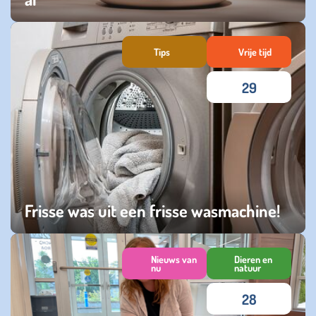
maandag 12 januari 2026
Tips
Vrije tijd
29
Frisse was uit een frisse wasmachine!
donderdag 20 november 2025
Nieuws van
Dieren en
nu
natuur
28