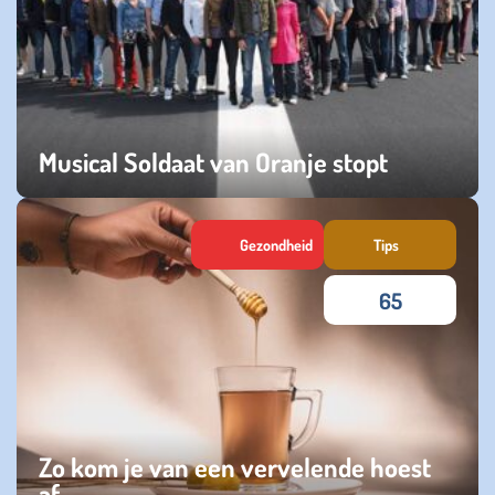
Musical Soldaat van Oranje stopt
woensdag 28 januari 2026
Gezondheid
Tips
65
Zo kom je van een vervelende hoest
af