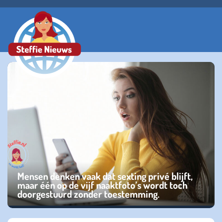
Mensen denken vaak dat sexting privé blijft,
maar één op de vijf naaktfoto’s wordt toch
doorgestuurd zonder toestemming.