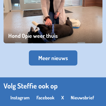
Hond Opie weer thuis
zaterdag 11 oktober 2025
Meer nieuws
Volg Steffie ook op
Instagram
Facebook
X
Nieuwsbrief