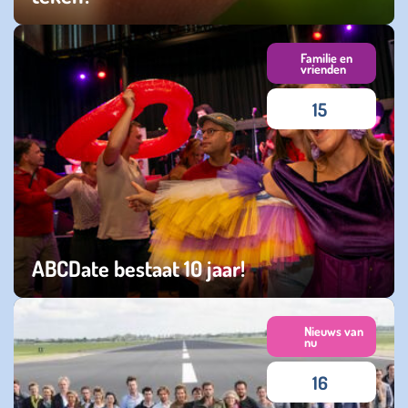
maandag 03 augustus 2026
Familie en
vrienden
15
ABCDate bestaat 10 jaar!
dinsdag 02 juni 2026
Nieuws van
nu
16