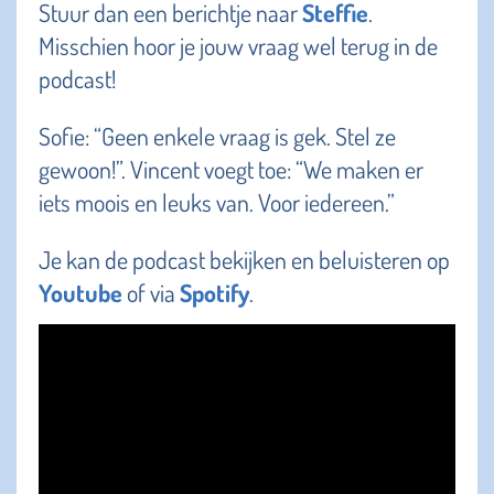
Stuur dan een berichtje naar
Steffie
.
Misschien hoor je jouw vraag wel terug in de
podcast!
Sofie: “Geen enkele vraag is gek. Stel ze
gewoon!”. Vincent voegt toe: “We maken er
iets moois en leuks van. Voor iedereen.”
Je kan de podcast bekijken en beluisteren op
Youtube
of via
Spotify
.