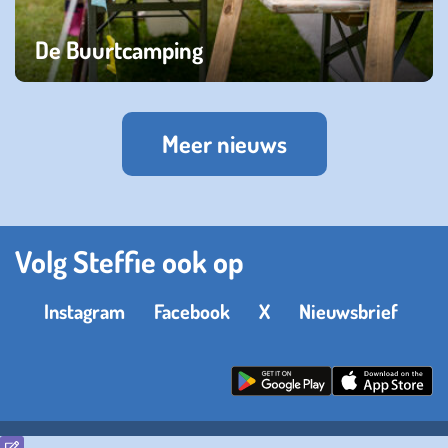
De Buurtcamping
donderdag 04 augustus 2022
Meer nieuws
Volg Steffie ook op
Instagram
Facebook
X
Nieuwsbrief