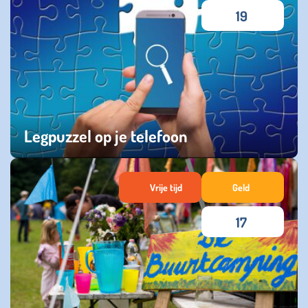
19
Legpuzzel op je telefoon
donderdag 13 oktober 2022
Vrije tijd
Geld
17