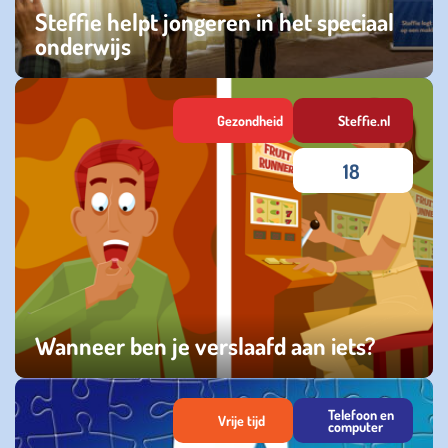
Steffie helpt jongeren in het speciaal
onderwijs
zaterdag 18 januari 2025
Gezondheid
Steffie.nl
18
Wanneer ben je verslaafd aan iets?
dinsdag 29 oktober 2024
Telefoon en
Vrije tijd
computer