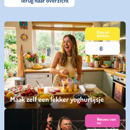
Terug naar overzicht
Eten en
drinken
6
Maak zelf een lekker yoghurtijsje
donderdag 16 juli 2026
Nieuws van
nu