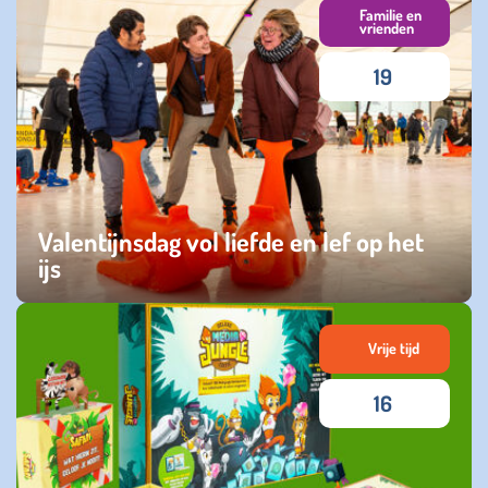
Familie en
vrienden
19
Valentijnsdag vol liefde en lef op het
ijs
woensdag 18 februari 2026
Vrije tijd
16