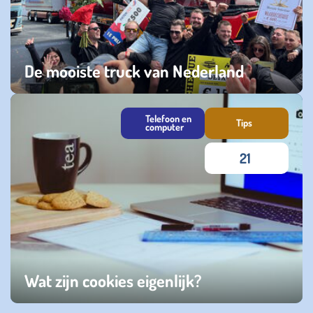
De mooiste truck van Nederland
maandag 31 juli 2023
Telefoon en
Tips
computer
21
Wat zijn cookies eigenlijk?
donderdag 12 januari 2023