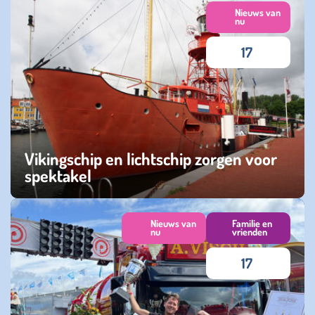
Nieuws van
nu
17
Vikingschip en lichtschip zorgen voor
spektakel
maandag 11 augustus 2025
Nieuws van
Familie en
nu
vrienden
17