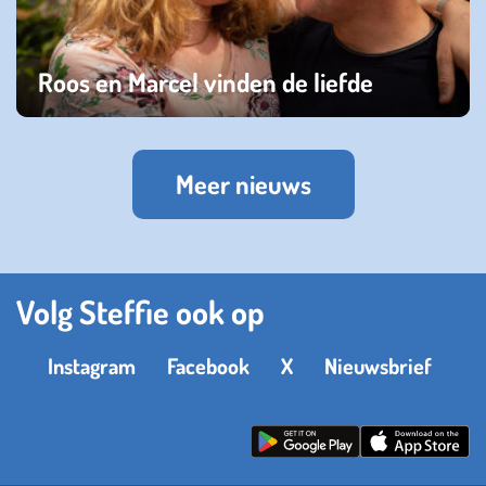
Roos en Marcel vinden de liefde
donderdag 29 september 2022
Meer nieuws
Volg Steffie ook op
Instagram
Facebook
X
Nieuwsbrief