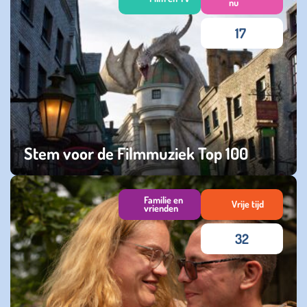
nu
17
Stem voor de Filmmuziek Top 100
woensdag 01 maart 2023
Familie en
Vrije tijd
vrienden
32