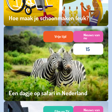
Hoe maak je schoonmaken leuk?
dinsdag 14 januari 2025
Nieuws van
Vrije tijd
nu
15
Een dagje op safari in Nederland
zaterdag 29 juli 2023
Nieuws van
Film en TV