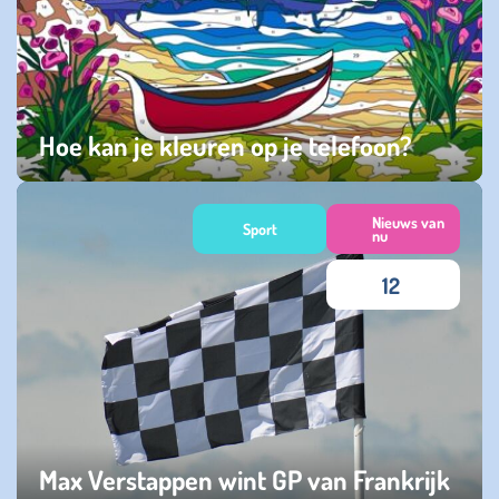
Hoe kan je kleuren op je telefoon?
donderdag 29 december 2022
Nieuws van
Sport
nu
12
Max Verstappen wint GP van Frankrijk