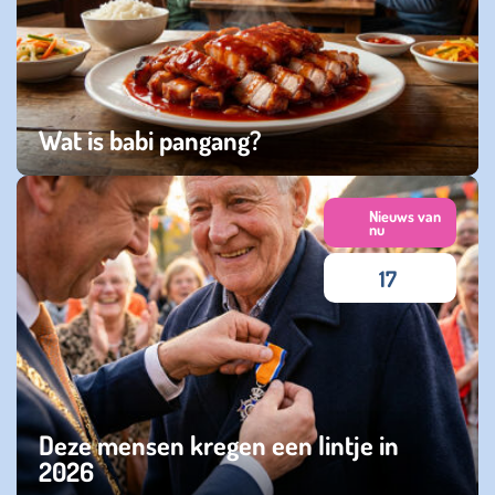
Wat is babi pangang?
dinsdag 14 juli 2026
Nieuws van
nu
17
Deze mensen kregen een lintje in
2026