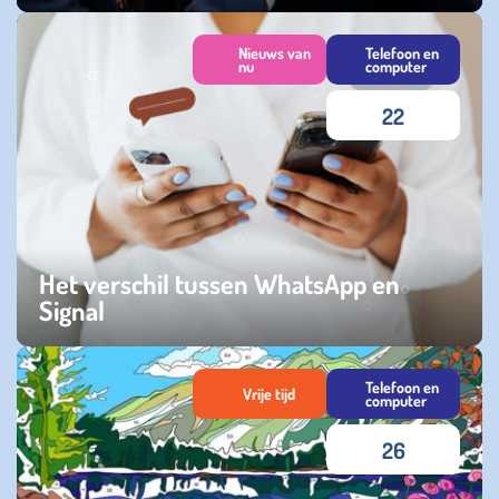
zaterdag 25 april 2026
Nieuws van
Telefoon en
nu
computer
22
Het verschil tussen WhatsApp en
Signal
vrijdag 25 april 2025
Telefoon en
Vrije tijd
computer
26