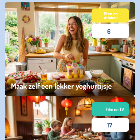
Eten en
drinken
6
Maak zelf een lekker yoghurtijsje
donderdag 16 juli 2026
Film en TV
17