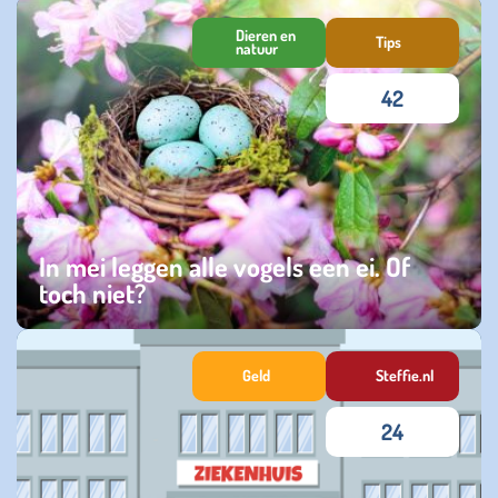
zaterdag 28 juni 2025
Dieren en
Tips
natuur
42
In mei leggen alle vogels een ei. Of
toch niet?
donderdag 01 mei 2025
Geld
Steffie.nl
24