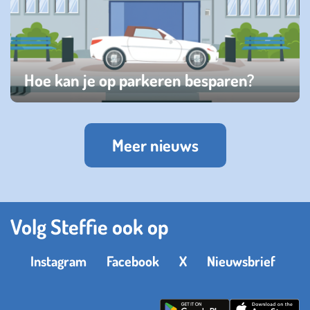
Hoe kan je op parkeren besparen?
vrijdag 31 januari 2025
Meer nieuws
Volg Steffie ook op
Instagram
Facebook
X
Nieuwsbrief