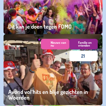
Dit kan je doen tegen FOMO
zondag 02 november 2025
Nieuws van
Familie en
nu
vrienden
21
Avond vol hits en blije gezichten in
Woerden