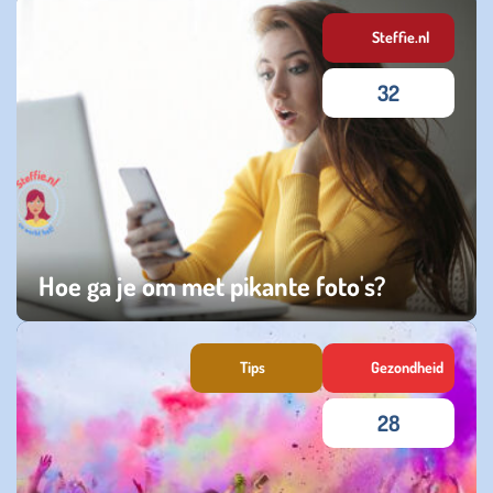
maandag 18 mei 2026
Steffie.nl
32
Hoe ga je om met pikante foto's?
woensdag 07 januari 2026
Tips
Gezondheid
28