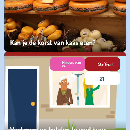
Kan je de korst van kaas eten?
maandag 07 juli 2025
Nieuws van
Steffie.nl
nu
21
Veel mensen betalen te veel huur