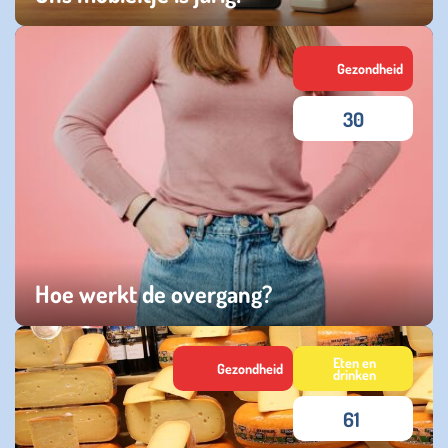
vrijdag 10 april 2026
Gezondheid
30
Hoe werkt de overgang?
zaterdag 18 oktober 2025
Eten en
Gezondheid
drinken
61