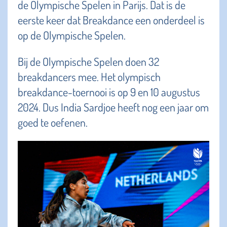
de Olympische Spelen in Parijs. Dat is de
eerste keer dat Breakdance een onderdeel is
op de Olympische Spelen.
Bij de Olympische Spelen doen 32
breakdancers mee. Het olympisch
breakdance-toernooi is op 9 en 10 augustus
2024. Dus India Sardjoe heeft nog een jaar om
goed te oefenen.