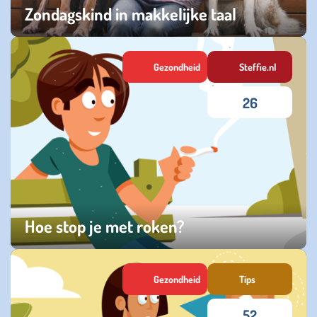
Zondagskind in makkelijke taal
woensdag 15 april 2026
Gezondheid
Steffie.nl
26
Hoe stop je met roken?
vrijdag 02 januari 2026
Gezondheid
Tips
52