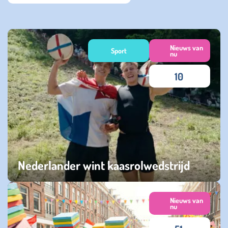
Nieuws van
Sport
nu
10
Nederlander wint kaasrolwedstrijd
woensdag 27 mei 2026
Nieuws van
nu