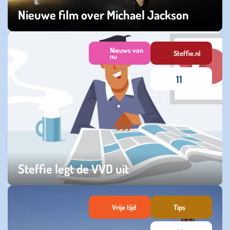
Nieuwe film over Michael Jackson
dinsdag 03 februari 2026
Nieuws van
Steffie.nl
nu
11
Steffie legt de VVD uit
donderdag 02 oktober 2025
Vrije tijd
Tips