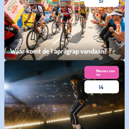
51
Waar komt de 1 aprilgrap vandaan?
dinsdag 31 maart 2026
Nieuws van
nu
14