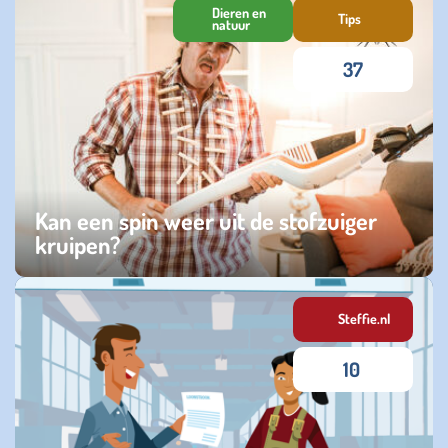
Dieren en
Tips
natuur
37
Kan een spin weer uit de stofzuiger
kruipen?
donderdag 25 juni 2026
Steffie.nl
10