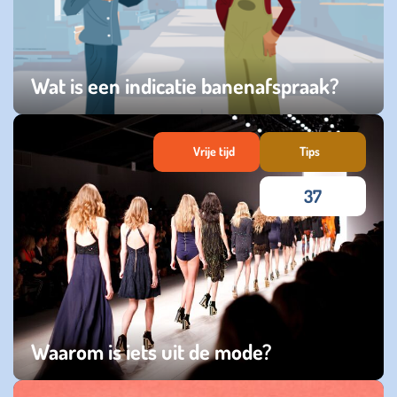
Wat is een indicatie banenafspraak?
dinsdag 03 maart 2026
Vrije tijd
Tips
37
Waarom is iets uit de mode?
maandag 02 maart 2026