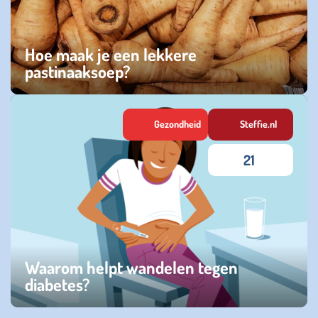
Hoe maak je een lekkere
pastinaaksoep?
dinsdag 28 oktober 2025
Gezondheid
Steffie.nl
21
Waarom helpt wandelen tegen
diabetes?
maandag 27 januari 2025