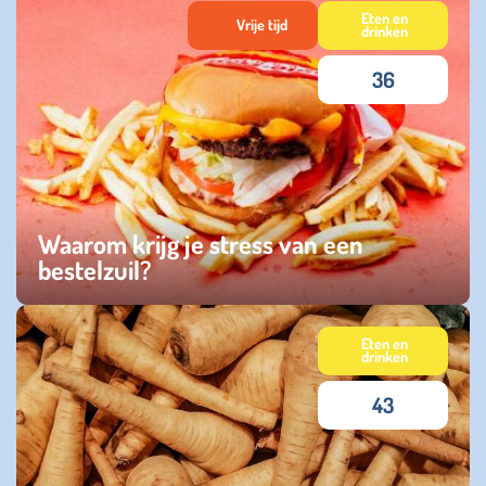
Eten en
Vrije tijd
drinken
36
Waarom krijg je stress van een
bestelzuil?
maandag 08 december 2025
Eten en
drinken
43