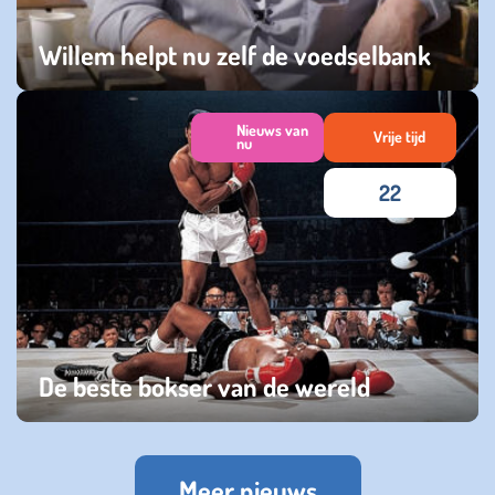
Willem helpt nu zelf de voedselbank
donderdag 17 oktober 2024
Nieuws van
Vrije tijd
nu
22
De beste bokser van de wereld
woensdag 19 juni 2024
Meer nieuws