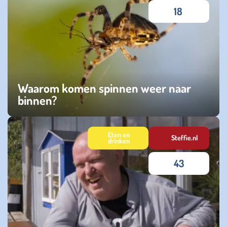
18
Waarom komen spinnen weer naar
binnen?
zaterdag 27 september 2025
Eten en
Steffie.nl
drinken
43