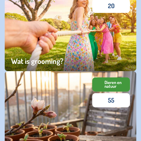
20
Wat is grooming?
zaterdag 04 april 2026
Dieren en
natuur
55