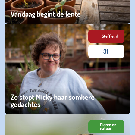
Vandaag begint de lente
vrijdag 20 maart 2026
Steffie.nl
31
Zo stopt Micky haar sombere
gedachtes
zaterdag 17 januari 2026
Dieren en
natuur