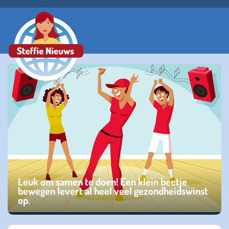
Leuk om samen te doen! Een klein beetje
bewegen levert al heel veel gezondheidswinst
op.