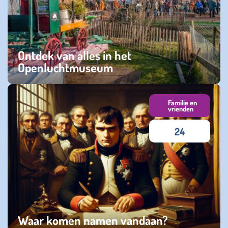
Ontdek van alles in het
Openluchtmuseum
maandag 03 maart 2025
Familie en
vrienden
24
Waar komen namen vandaan?