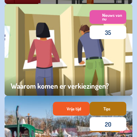
dinsdag 09 september 2025
Nieuws van
nu
35
Waarom komen er verkiezingen?
zaterdag 07 juni 2025
Vrije tijd
Tips
20