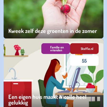
Kweek zelf deze groenten in de zomer
woensdag 24 juni 2026
Familie en
Steffie.nl
vrienden
55
Een eigen huis maakt Nicolle heel
gelukkig