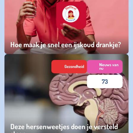
Hoe maak je snel een ijskoud drankje?
maandag 15 juni 2026
Nieuws van
Gezondheid
nu
73
Deze hersenweetjes doen je versteld