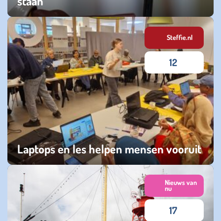
staan
zaterdag 06 juni 2026
Steffie.nl
12
Laptops en les helpen mensen vooruit
woensdag 22 april 2026
Nieuws van
nu
17