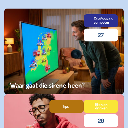
Telefoon en
computer
27
Waar gaat die sirene heen?
woensdag 01 juli 2026
Eten en
Tips
drinken
20