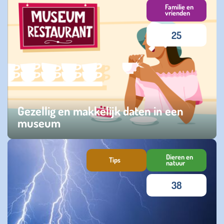
Familie en
vrienden
25
Gezellig en makkelijk daten in een
museum
dinsdag 14 juli 2026
Dieren en
Tips
natuur
38