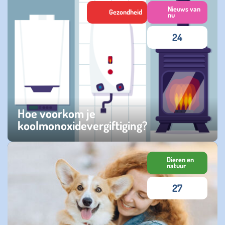
Nieuws van
Gezondheid
nu
24
Hoe voorkom je
koolmonoxidevergiftiging?
vrijdag 31 oktober 2025
Dieren en
natuur
27