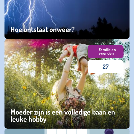
Hoe ontstaat onweer?
vrijdag 19 juni 2026
Familie en
vrienden
27
Moeder zijn is een volledige baan en
leuke hobby
zondag 15 maart 2026