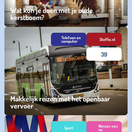
Wat kun je doen met je oude
kerstboom?
vrijdag 02 januari 2026
Telefoon en
Steffie.nl
computer
39
Makkelijk reizen met het openbaar
vervoer
maandag 20 oktober 2025
Nieuws van
Sport
nu