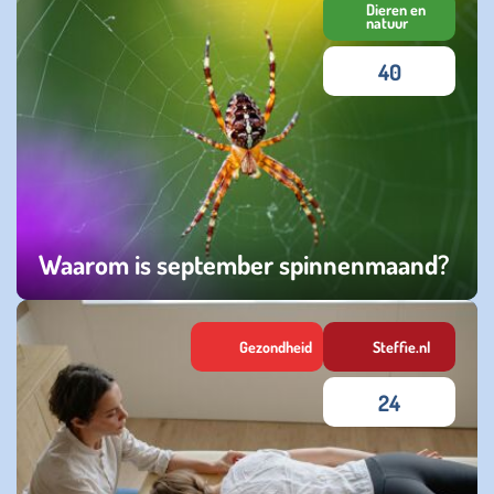
Dieren en
natuur
40
Waarom is september spinnenmaand?
donderdag 18 september 2025
Gezondheid
Steffie.nl
24