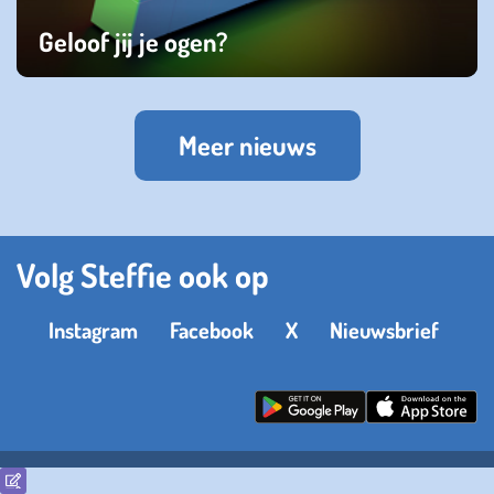
Geloof jij je ogen?
zondag 12 januari 2025
Meer nieuws
Volg Steffie ook op
Instagram
Facebook
X
Nieuwsbrief