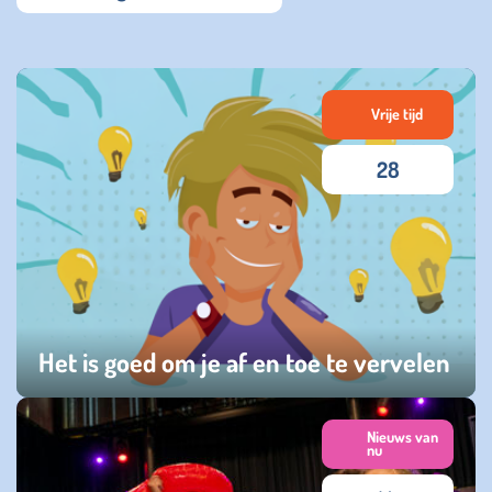
Vrije tijd
28
Het is goed om je af en toe te vervelen
maandag 06 juli 2026
Nieuws van
nu