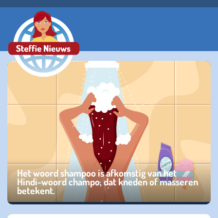
Het woord shampoo is afkomstig van het
Hindi-woord champo, dat kneden of masseren
betekent.