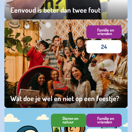
Eenvoud is beter dan twee fout
maandag 09 februari 2026
Familie en
vrienden
24
Wat doe je wel en niet op een feestje?
zaterdag 03 januari 2026
Dieren en
Familie en
natuur
vrienden