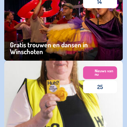
14
Gratis trouwen en dansen in
Winschoten
woensdag 04 maart 2026
Nieuws van
nu
25