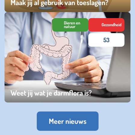
Maak jij al gebruik van toeslagen?
woensdag 09 juli 2025
Dieren en
Gezondheid
natuur
53
Weet jij wat je darmflora is?
donderdag 27 februari 2025
Meer nieuws