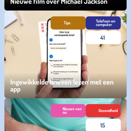
Nieuwe film over Michael Jackson
dinsdag 03 februari 2026
Telefoon en
Tips
computer
41
Ingewikkelde brieven lezen met een
app
dinsdag 16 december 2025
Nieuws van
Gezondheid
nu
15