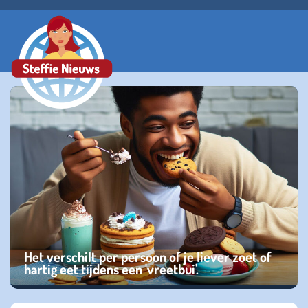
Het verschilt per persoon of je liever zoet of
hartig eet tijdens een 'vreetbui'.