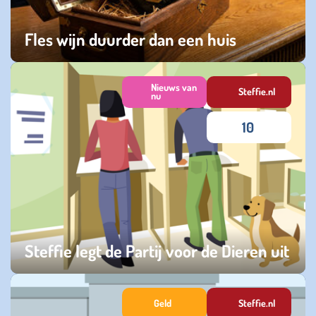
Fles wijn duurder dan een huis
zaterdag 11 april 2026
Nieuws van
Steffie.nl
nu
10
Steffie legt de Partij voor de Dieren uit
woensdag 01 oktober 2025
Geld
Steffie.nl