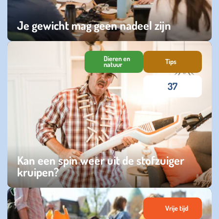
Je gewicht mag geen nadeel zijn
dinsdag 14 juli 2026
Dieren en
Tips
natuur
37
Kan een spin weer uit de stofzuiger
kruipen?
donderdag 25 juni 2026
Vrije tijd