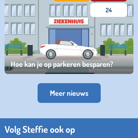
24
Hoe kan je op parkeren besparen?
vrijdag 31 januari 2025
Meer nieuws
Volg Steffie ook op