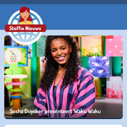
Sosha Duysker presenteert Waku Waku