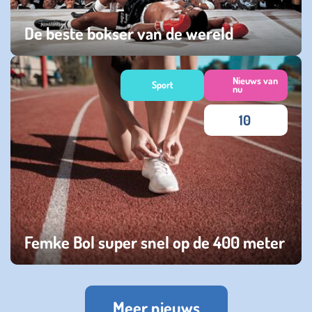
De beste bokser van de wereld
woensdag 19 juni 2024
Nieuws van
Sport
nu
10
Femke Bol super snel op de 400 meter
vrijdag 24 februari 2023
Meer nieuws