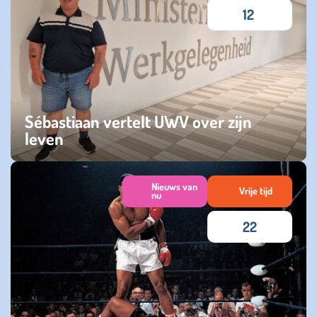
12
Sébastiaan vertelt UWV over zijn
leven
dinsdag 08 oktober 2024
Nieuws van
Vrije tijd
nu
22