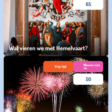
65
Wat vieren we met Hemelvaart?
donderdag 14 mei 2026
Nieuws van
Vrije tijd
nu
50