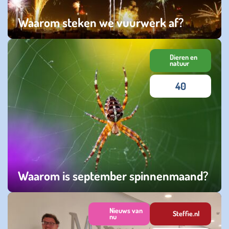
Waarom steken we vuurwerk af?
zondag 28 december 2025
Dieren en
natuur
40
Waarom is september spinnenmaand?
donderdag 18 september 2025
Nieuws van
Steffie.nl
nu